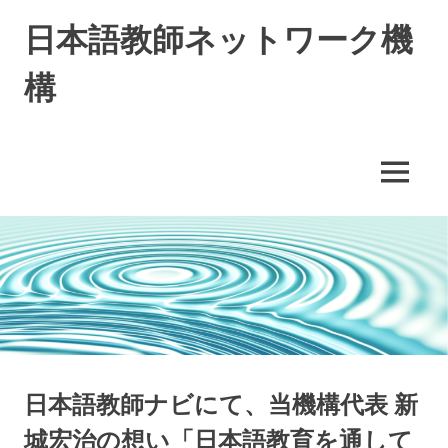
コ
日本語教師ネットワーク機
ン
テ
構
ン
ツ
へ
ス
キ
MENU
ッ
プ
日本語教師ナビにて、当機構代表 新
城宏治の想い「日本語教育を通して