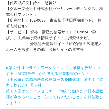
【代表取締役】鈴木 悠祠郞
【グループ会社】株式会社パセリホールディングス、株
式会社プランドゥ
【所在地】〒102-0083 東京都千代田区麹町4-1-5 麹
町志村ビル9F
【サービス】 資格・講座の検索サイト「BrushUP学
び」、主婦向け資格情報サイト「主婦資格ナビ」
介護総合情報サイト「MY介護の広場老人
ホームを探す」その他、各種サイトの運営等
前
投
第４回 オンラインワークショップ 「動機をデザイン
の
する～ARCSモデルから考える授業改善のヒント～」
稿
記
（実践編）の録画映像視聴コースを開講致します！（協
事:
力：株式会社 凡人社）
ナ
次
第１４回オンラインセミナー「海外で働きたい日本語教
の
師が今やるべきこと、知っておきたいこと」を開催致し
ビ
記
ます！
事: