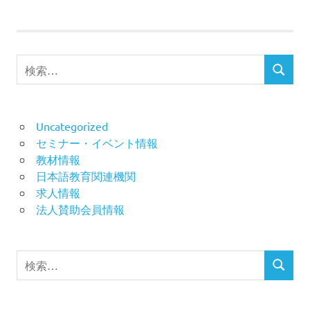
ゲ
ー
シ
検
検
索
ョ
索
対
象:
ン
Uncategorized
セミナー・イベント情報
教材情報
日本語教育関連機関
求人情報
法人賛助会員情報
検
検
索
索
対
象: